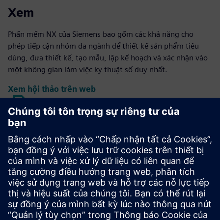
Xem
Phần mềm NX của Siemens bao gồm các khả năng cho
phép tiếp cận nhóm đa ngành để thiết kế sản phẩm tiêu
dùng, đưa thiết kế, tạo mẫu, lập kế hoạch và xác nhận vào
một không gian làm việc kỹ thuật số duy nhất.
Xem hội thảo trên web
Đọc
Tạo ra một dung dịch hình học hữu cơ, khối lượng giảm của
một vật liệu cụ thể được tối ưu hóa trong một không gian
xác định, tính đến tải trọng và hạn chế cho phép.
Tải sách điện tử