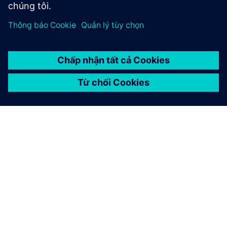
Khám phá
Hall Designs cung cấp các dịch vụ thiết kế, sửa chữa và kỹ
thuật đảo ngược cho ngành thể thao mô tô, biến các ý
tưởng và mẫu thành các định dạng CAD sẵn sàng cho sản
xuất. Tìm hiểu cách họ giảm thời gian sửa đổi sản phẩm từ
20 đến 25 phần trăm.
Đọc nghiên cứu điển hình