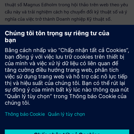
thuật số Magnus Edholm trong hội thảo trên web theo yêu
cầu này và trải nghiệm cách họ chuyển đổi kỹ thuật số và ý
nghĩa của việc trở thành Doanh nghiệp Kỹ thuật số.
Xem hội thảo trên web
Nghiên cứu điển hình: UINFOR tối
ưu hóa sản xuất
UINFOR Software Co., Ltd. là nhà cung cấp giải pháp kỹ
thuật số hoạt động trong ngành công nghiệp điện tử và
chất bán dẫn. Nó giúp khách hàng nhận ra đầy đủ các chiến
lược số hóa toàn diện và tối ưu hóa hoạt động sản xuất.
Tìm hiểu thêm