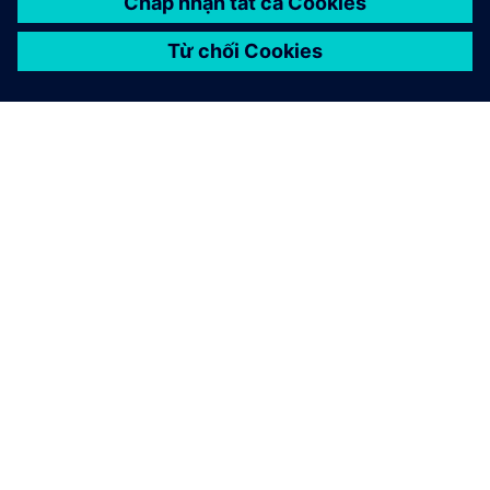
GIỚI THIỆU VỀ SIEMENS
THÔNG TIN CÔNG TY
LIÊN HỆ
VIỆC LÀM