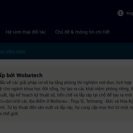
Reg
Hệ sinh thái đối tác
Chủ đề & thông tin chi tiết
ng tiếng Anh?
ấp bởi Wobatech
đầu về các giải pháp cơ sở hạ tầng phòng thí nghiệm mô-đun, tích hợp
ệ cho ngành khoa học đời sống, họ tạo ra các khái niệm phòng riêng, l
uất, lập kế hoạch kỹ thuật số, tiền chế và lắp ráp tại chỗ để tạo ra mô
r/><br/>Với các địa điểm ở Wollerau - Thụy Sĩ, Tettnang - Đức và Hoa K
nh. Từ kỹ thuật đến sản xuất và lắp ráp, họ cung cấp mọi thứ từ một n
 thế giới.