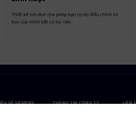
Thiết kế mô-đun cho phép bạn tự do điều chỉnh vỏ
bọc của mình bất cứ lúc nào.
HIỆU VỀ SIEMENS
THÔNG TIN CÔNG TY
LIÊN 
ệu về chúng tôi
Công ty
Liên h
o
Quan hệ nhà đầu tư
Văn ph