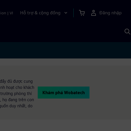
Hỗ trợ & cộng đồng
Đăng nhập
ion
|
VI
T
k
v
S
A
 đầy đủ được cung
inh hoạt cho khách
Khám phá Wobatech
i trường phòng thí
ỳ, họ đang trên con
guồn duy nhất, do