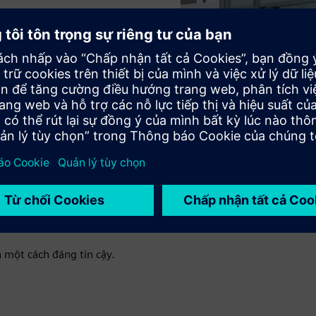
môi trường xung quanh nhất định. Kích thước và vật liệu,
hiết kế riêng để đáp ứng mục đích của vỏ bọc.
phòng thí nghiệm và khu vực công nghiệp. Nó phục vụ để đảm
 khí, hơi, bụi và nhiệt. Nhiều vỏ có thể được kết nối và kết
 một cách đáng tin cậy.