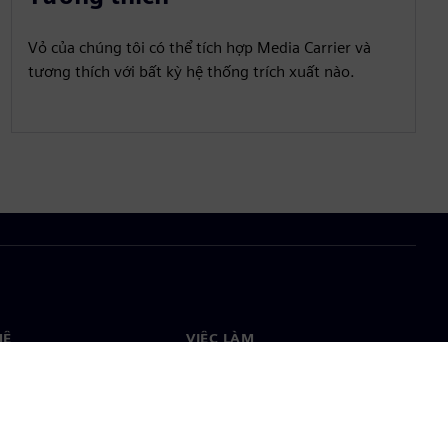
Vỏ của chúng tôi có thể tích hợp Media Carrier và
tương thích với bất kỳ hệ thống trích xuất nào.
HỆ
VIỆC LÀM
ệ
Việc làm & nghề nghiệp
òng trên toàn thế giới
Vị trí đang tuyển dụng