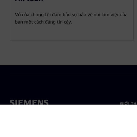
Vỏ của chúng tôi đảm bảo sự bảo vệ nơi làm việc của
bạn một cách đáng tin cậy.
GIỚI T
Giới thi
Lãnh đạ