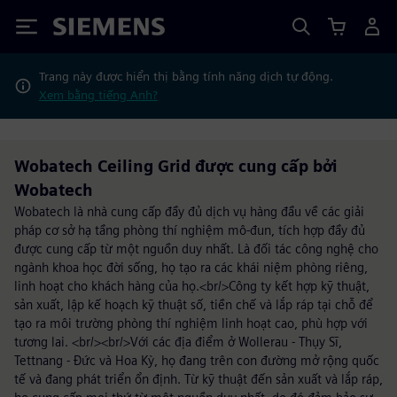
Siemens
Trang này được hiển thị bằng tính năng dịch tự động.
Xem bằng tiếng Anh?
Wobatech Ceiling Grid được cung cấp bởi
Wobatech
Wobatech là nhà cung cấp đầy đủ dịch vụ hàng đầu về các giải
pháp cơ sở hạ tầng phòng thí nghiệm mô-đun, tích hợp đầy đủ
được cung cấp từ một nguồn duy nhất. Là đối tác công nghệ cho
ngành khoa học đời sống, họ tạo ra các khái niệm phòng riêng,
linh hoạt cho khách hàng của họ.<br/>Công ty kết hợp kỹ thuật,
sản xuất, lập kế hoạch kỹ thuật số, tiền chế và lắp ráp tại chỗ để
tạo ra môi trường phòng thí nghiệm linh hoạt cao, phù hợp với
tương lai. <br/><br/>Với các địa điểm ở Wollerau - Thụy Sĩ,
Tettnang - Đức và Hoa Kỳ, họ đang trên con đường mở rộng quốc
tế và đang phát triển ổn định. Từ kỹ thuật đến sản xuất và lắp ráp,