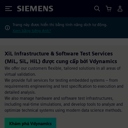
Siemens
Trang này được hiển thị bằng tính năng dịch tự động.
Xem bằng tiếng Anh?
XiL Infrastructure & Software Test Services
(MiL, SiL, HiL) được cung cấp bởi Vdynamics
We offer our customers flexible, tailored solutions in all areas of
virtual validation.
We provide full services for testing embedded systems – from
requirements engineering and test specification to execution and
detailed analysis.
We also manage hardware and software test infrastructures,
including real-time simulations, and develop tools to analyze and
optimize technical systems using modern data science methods.
Khám phá Vdynamics