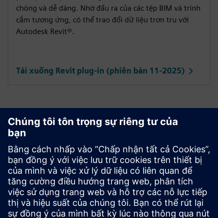
chóng và dễ dàng. Nhờ đầu ra của các tệp BIM và trình
cắm tương ứng, có thể trao đổi dữ liệu trơn tru với
Autodesk Revit®.
Tải xuống Revit plug-in (phiên bản 11-2025)
Bắt đầu
Liên hệ với chúng tôi