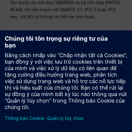
Tận dụng các mô-đun SIWAREX và bộ tích hợp BW500
để kết nối liền mạch với SIMATIC S7, PCS 7 hoặc PCS
neo, với I/O và thông tin liên lạc linh hoạt.
Duy trì vệ sinh trong các quy
trình khắt khe
Chọn dây đai và cấu trúc không gỉ tuân thủ FDA để
làm sạch thường xuyên và hoạt động đáng tin cậy
trong thực phẩm và môi trường tương tự.