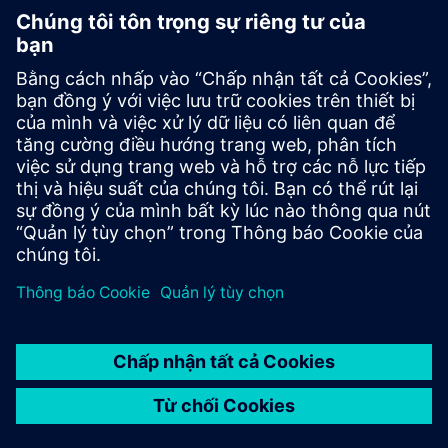
Solids flowmeters
Tìm lưu lượng kế chất rắn ít bảo trì thích hợp cho bất
kỳ ứng dụng nào bạn cần liên quan đến việc đo liên tục
thông lượng của vật liệu rời, bột và hạt chảy tự do.