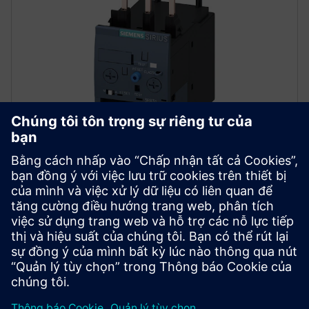
Rơle quá tải tiên tiến
Cung cấp bảo vệ động cơ toàn diện với rơle quá tải
Class 5, 10, 20 và 30 có thể lựa chọn. Bảo vệ chống lại
sự cố pha, mất cân bằng và lỗi nối đất bên trong.