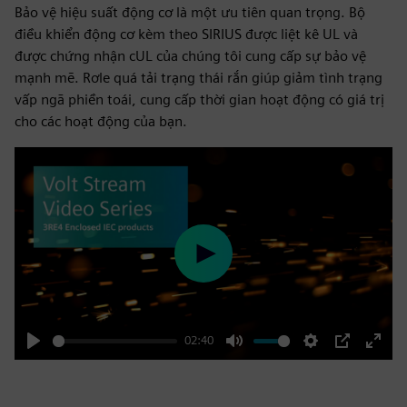
Bảo vệ hiệu suất động cơ là một ưu tiên quan trọng. Bộ
điều khiển động cơ kèm theo SIRIUS được liệt kê UL và
được chứng nhận cUL của chúng tôi cung cấp sự bảo vệ
mạnh mẽ. Rơle quá tải trạng thái rắn giúp giảm tình trạng
vấp ngã phiền toái, cung cấp thời gian hoạt động có giá trị
cho các hoạt động của bạn.
Play
02:40
Play
Mute
Settings
PIP
Enter
fulls