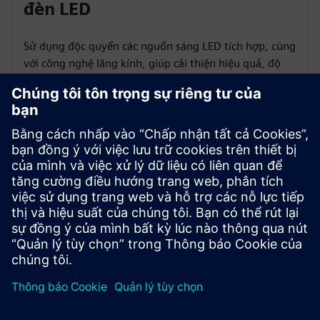
đèn LED
Sử dụng độc quyền các nguồn sáng LED tích hợp, cùng
với công nghệ lăng kính, giúp cải thiện hiệu quả, độ
sáng và kéo dài tuổi thọ hoạt động.
Tùy chọn cài đặt linh hoạt
Một loạt các phụ kiện gắn hỗ trợ lắp đặt dễ dàng trên
các cấu hình máy và bảng điều khiển khác nhau.