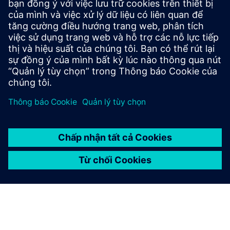
An ninh mạng cho ngành công nghiệp
Thông tin bảo mật
Để bảo vệ các nhà máy, hệ thống, máy móc và mạng chống
lại các mối đe dọa mạng, cần phải thực hiện - và liên tục
duy trì - một khái niệm an ninh công nghiệp toàn diện, hiện
đại. Các sản phẩm và giải pháp của Siemens chỉ tạo thành
một yếu tố trong khái niệm như vậy. Để biết thêm thông
tin về an ninh công nghiệp, vui lòng truy cập.
Tìm hiểu thêm