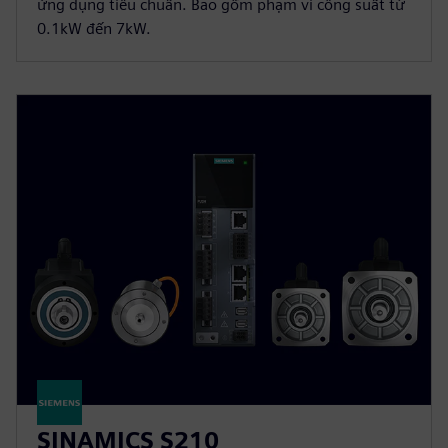
ứng dụng tiêu chuẩn. Bao gồm phạm vi công suất từ
0.1kW đến 7kW.
SINAMICS S210