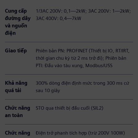
Cung cấp
1/3AC 200V: 0,1—2kW; 3AC 200V: 1—2kW;
đường dây
3AC 400V: 0,4—7kW
và nguồn
điện
Giao tiếp
Phiên bản PN: PROFINET (Thiết bị IO, RT/IRT,
thời gian chu kỳ từ 2 ms trở đi); Phiên bản
PTI: Đầu vào tàu xung, Modbus/USS
Khả năng
300% dòng điện định mức trong 300 ms cứ
quá tải
sau 10 giây
Chức năng
STO qua thiết bị đầu cuối (SIL2)
an toàn
Chức năng
Điện trở phanh tích hợp (trừ 200V 100W)