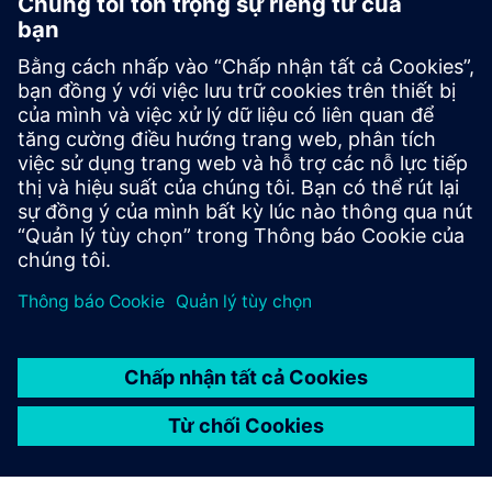
Tương thích với nhiều loại động
cơ
S200C tương thích với động cơ 1FL1 và 1FL2. Các tùy
chọn bộ mã hóa bao gồm tuyệt đối một vòng 17 bit,
tuyệt đối một vòng 21 bit, tuyệt đối đa vòng 21 bit
(không có pin) và tuyệt đối đa vòng 21 bit (pin).