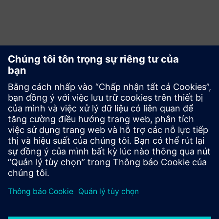
Khám phá các tài nguyên
bổ sung và các sản phẩm
liên quan
Cơ sở kiến thức
Cơ sở kiến thức |
Biến tần cơ bản SINAMICS G200