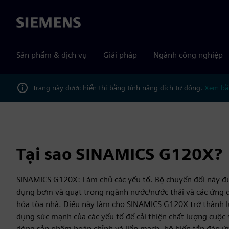
Siemens
Sản phẩm & dịch vụ
Giải pháp
Ngành công nghiệp
Trang này được hiển thị bằng tính năng dịch tự động.
Xem bằ
Tại sao SINAMICS G120X?
SINAMICS G120X: Làm chủ các yếu tố. Bộ chuyển đổi này đư
dụng bơm và quạt trong ngành nước/nước thải và các ứng
hóa tòa nhà. Điều này làm cho SINAMICS G120X trở thành l
dụng sức mạnh của các yếu tố để cải thiện chất lượng cuộc
dòng sản phẩm hoàn chỉnh và liền mạch, bộ biến tần đáp ứ