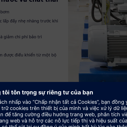
h bơm
 lấp đầy nhẹ nhàng trước khi
 giảm chi phí bảo trì
 được điều khiển từ một bộ