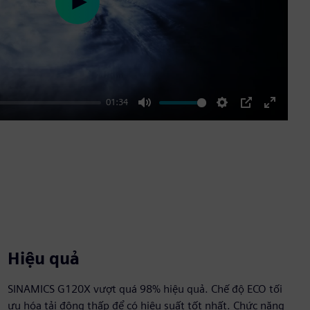
Play
01:34
Mute
Settings
PIP
Enter
fullscre
Hiệu quả
SINAMICS G120X vượt quá 98% hiệu quả. Chế độ ECO tối
ưu hóa tải động thấp để có hiệu suất tốt nhất. Chức năng