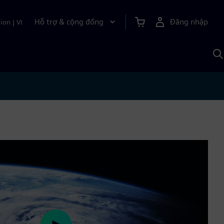
Hỗ trợ & cộng đồng
Đăng nhập
ion
|
VI
T
k
v
S
A