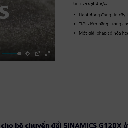
tinh và đạt được:
Hoạt động đáng tin cậy 
Tiết kiệm năng lượng ch
Một giải pháp số hóa ho
ute
Settings
PIP
Enter
fullscreen
h cho bộ chuyển đổi SINAMICS G120X ở