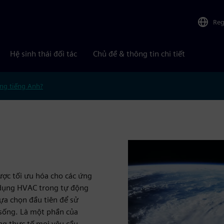
Reg
Hệ sinh thái đối tác
Chủ đề & thông tin chi tiết
ng tiếng Anh?
ợc tối ưu hóa cho các ứng
 dụng HVAC trong tự động
ựa chọn đầu tiên để sử
 sống. Là một phần của
ng thực tế mọi yêu cầu.