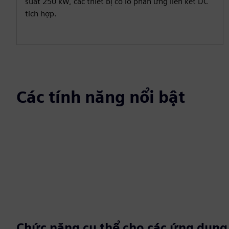
suất 250 kW, các thiết bị có lò phản ứng liên kết DC
tích hợp.
Các tính năng nổi bật
Chức năng cụ thể cho các ứng dụng 