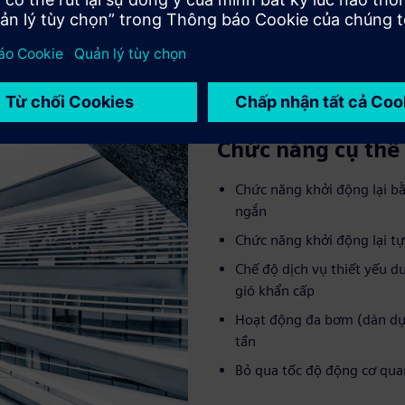
Chức năng cụ thể
Chức năng khởi động lại b
ngắn
Chức năng khởi động lại tự
Chế độ dịch vụ thiết yếu d
gió khẩn cấp
Hoạt động đa bơm (dàn dự
tần
Bỏ qua tốc độ động cơ qu