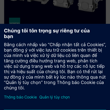
Servo Geared Motors -
SIMOTICS S-1FG1
Get a fully assembled, tested, and ready-to-run
solution. Our servo geared motors deliver high
precision and dynamic performance for a wide range
of applications.