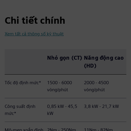
Chi tiết chính
Xem tất cả thông số kỹ thuật
Nhỏ gọn (CT)
Năng động cao
(HD)
Tốc độ định mức*
1500 - 6000
2000 - 4500
vòng/phút
vòng/phút
Công suất định
0,85 kW - 45,5
3,8 kW - 21,7 kW
mức*
kW
Mô-men xoắn định
2Nm - 250Nm
11Nm - 82Nm