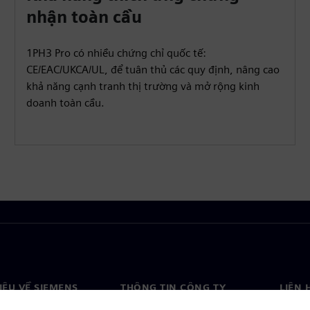
nhận toàn cầu
1PH3 Pro có nhiều chứng chỉ quốc tế:
CE/EAC/UKCA/UL, để tuân thủ các quy định, nâng cao
khả năng cạnh tranh thị trường và mở rộng kinh
doanh toàn cầu.
HIỆU VỀ SIEMENS
THÔNG TIN CÔNG TY
LIÊN 