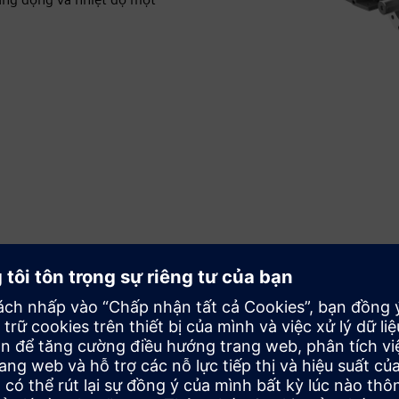
Giải pháp tùy chỉnh linh hoạt
Chọn giữa nhiều giải pháp mã hóa của danh mục 1PH3
Pro để đạt được sự cân bằng tối ưu giữa hiệu suất và hiệu
quả chi phí.