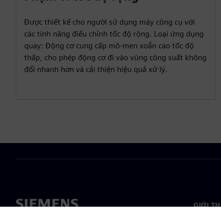
Được thiết kế cho người sử dụng máy công cụ với
các tính năng điều chỉnh tốc độ rộng. Loại ứng dụng
quay: Động cơ cung cấp mô-men xoắn cao tốc độ
thấp, cho phép động cơ đi vào vùng công suất không
đổi nhanh hơn và cải thiện hiệu quả xử lý.
GIỚI T