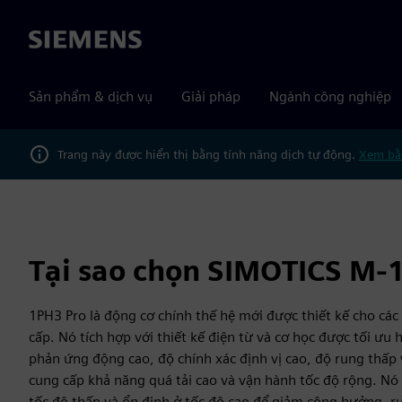
Siemens
Sản phẩm & dịch vụ
Giải pháp
Ngành công nghiệp
Trang này được hiển thị bằng tính năng dịch tự động.
Xem bằ
Tại sao chọn SIMOTICS M-
1PH3 Pro là động cơ chính thế hệ mới được thiết kế cho các 
cấp. Nó tích hợp với thiết kế điện từ và cơ học được tối ư
phản ứng động cao, độ chính xác định vị cao, độ rung thấp 
cung cấp khả năng quá tải cao và vận hành tốc độ rộng. Nó 
tốc độ thấp và ổn định ở tốc độ cao để giảm cộng hưởng, r