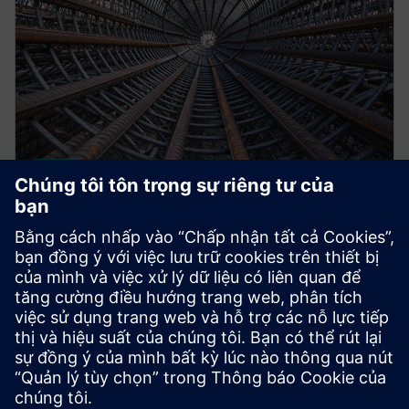
STRUCTURAL ANALYSIS FOR AEC
Simcenter S-Frame Foundation
Structural design software for deep and shallow
foundation analysis and design, supporting civil,
structural and geotechnical engineers.