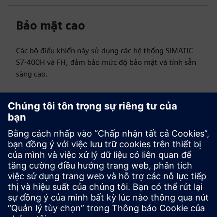
Bảo mật cao
Các bộ điều khiển này sử dụng các hệ thống SIMATIC
S7-400H và FH, đảm bảo mức độ bảo mật và tính sẵn
sàng cao.
Phát triển liên tục
Bộ điều khiển SIMATIC S7-400 là một khoản đầu tư dài
hạn. Bạn có quyền truy cập vĩnh viễn vào loạt bộ điều
khiển của mình thông qua việc cung cấp phụ tùng thay
thế nhất quán và tính sẵn có của các thành phần.