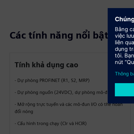
Các tính năng nổi bật
Tính khả dụng cao
- Dự phòng PROFINET (R1, S2, MRP)
- Dự phòng nguồn (24VDC), dự phòng mô-đun I/O
- Mở rộng trực tuyến và các mô-đun I/O có thể hoán
đổi nóng
- Cấu hình trong chạy (CIr và HCIR)