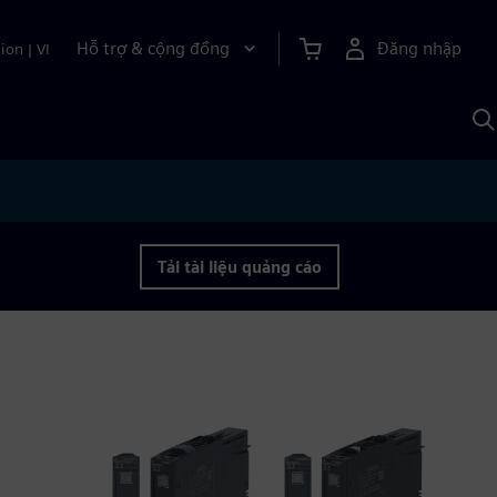
Hỗ trợ & cộng đồng
Đăng nhập
ion
|
VI
T
k
v
S
A
Tải tài liệu quảng cáo