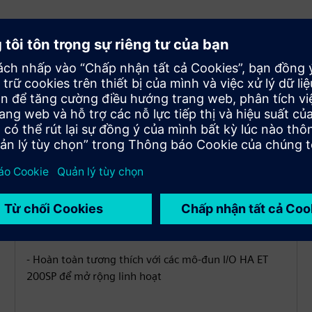
Khả năng I/O mở rộng
- Mô-đun DI/DQ, 24V DC, mật độ cao 32 kênh
- Mô-đun AI/AQ, 0/4—20 mA, với HART, cặp nhiệt
điện và RTD
- Hoàn toàn tương thích với các mô-đun I/O HA ET
200SP để mở rộng linh hoạt