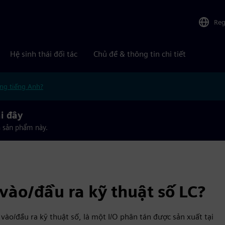
Reg
Hệ sinh thái đối tác
Chủ đề & thông tin chi tiết
ng tiếng Anh?
i đây
a sản phẩm này.
vào/đầu ra kỹ thuật số LC?
vào/đầu ra kỹ thuật số, là một I/O phân tán được sản xuất tại