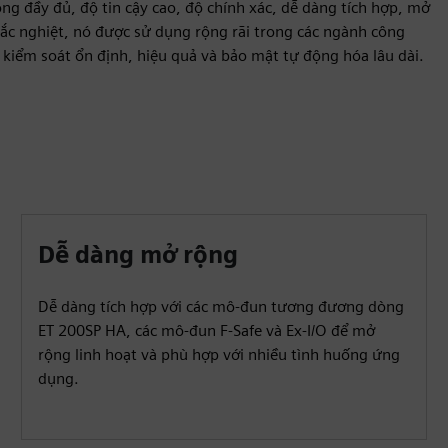
ng đầy đủ, độ tin cậy cao, độ chính xác, dễ dàng tích hợp, mở
khắc nghiệt, nó được sử dụng rộng rãi trong các ngành công
kiểm soát ổn định, hiệu quả và bảo mật tự động hóa lâu dài.
Dễ dàng mở rộng
Dễ dàng tích hợp với các mô-đun tương đương dòng
ET 200SP HA, các mô-đun F-Safe và Ex-I/O để mở
rộng linh hoạt và phù hợp với nhiều tình huống ứng
dụng.