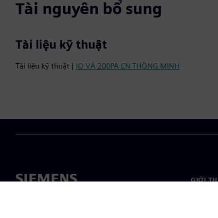
Tài nguyên bổ sung
Tài liệu kỹ thuật
Tài liệu kỹ thuật |
IO VÀ 200PA CN THÔNG MINH
GIỚI T
Giới thi