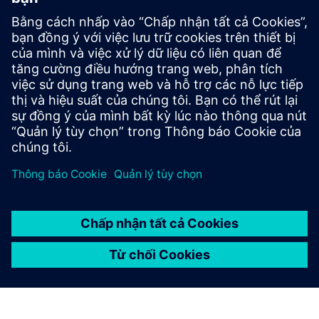
thiệt hại nâng cao
Thách thức: Phân tích lan truyền vết nứt trong các cụm
phức tạp để thiết kế và điều tra lỗi trong hoạt động.
Giải pháp: Morfeo/Crack XFEM để truyền vết nứt mỏi 3D tự
động thông qua các chức năng thiết lập mức.
Kết quả: Dự đoán đường nứt tự động, các yếu tố cường độ
ứng suất, xử lý nhiều vết nứt.