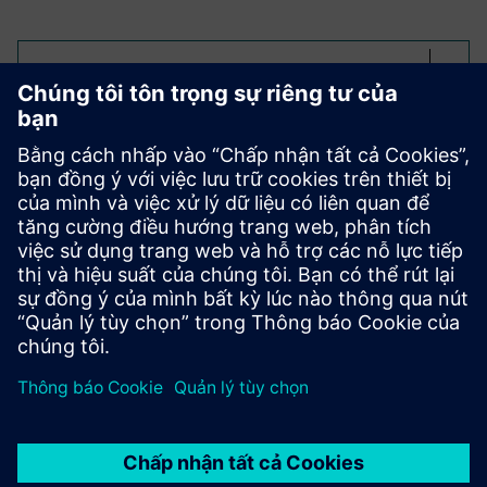
Select...
Tối ưu hóa khung nhện
3-matic đã nâng cao giá đỡ được tối ưu hóa Simcenter
OptiStruct với cấu trúc lưới, làm mịn các giao diện hình
học, cố định các vùng rắn và áp dụng công nghệ xử lý xây
dựng - đưa thiết kế từ đầu ra tối ưu hóa cấu trúc liên kết
đến sản phẩm cuối sản xuất phụ gia nhẹ, sẵn sàng in.