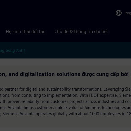
Reg
Hệ sinh thái đối tác
Chủ đề & thông tin chi tiết
ng tiếng Anh?
n, and digitalization solutions được cung cấp bở
ed partner for digital and sustainability transformations. Leveraging S
utions, from consulting to implementation. With IT/OT expertise, Siem
h proven reliability from customer projects across industries and cou
mens Advanta helps customers unlock value of Siemens technologies acr
, Siemens Advanta operates globally with about 1000 employees in 18