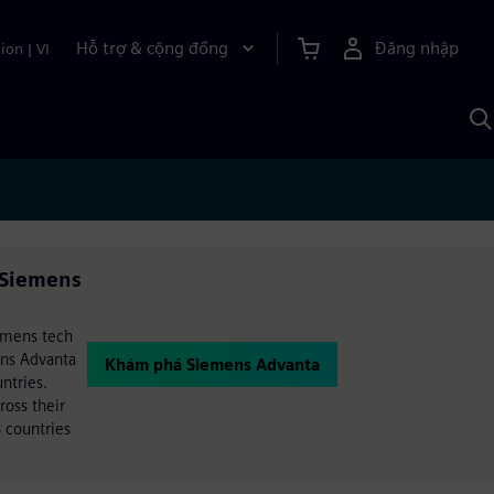
Hỗ trợ & cộng đồng
Đăng nhập
ion
|
VI
T
k
v
S
A
i Siemens
iemens tech
ens Advanta
Khám phá Siemens Advanta
ntries.
oss their
 countries