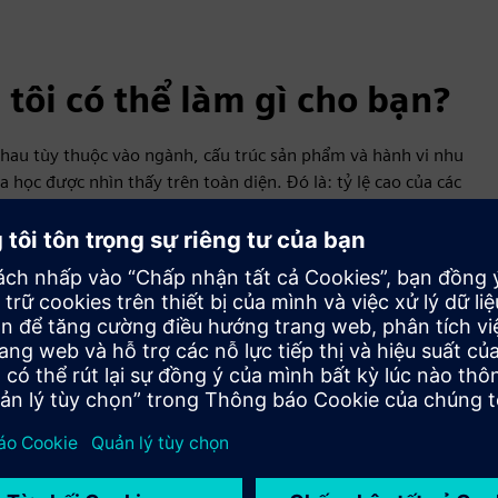
tôi có thể làm gì cho bạn?
nhau tùy thuộc vào ngành, cấu trúc sản phẩm và hành vi nhu
 học được nhìn thấy trên toàn diện. Đó là: tỷ lệ cao của các
liệu và quy trình lập kế hoạch. Việc sử dụng các giải pháp
ăng to lớn mà chúng tôi không còn có thể nhận ra đầy đủ với
y trình hậu cần