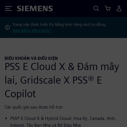
Siemens
Trang này được hiển thị bằng tính năng dịch tự động.
Xem bằng tiếng Anh?
ĐIỀU KHOẢN VÀ ĐIỀU KIỆN
PSS E Cloud X & Đám mây
lai, Gridscale X PSS® E
Copilot
Các quốc gia sau được hỗ trợ:
PSS® E Cloud X & Hybrid Cloud: Hoa Kỳ, Canada, Anh,
Ireland, Tây Ban Nha và Bồ Đào Nha