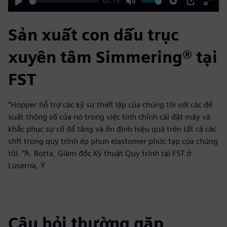
01:13
Play
Mute
Settings
PIP
Enter
fulls
Sản xuất con dấu trục
xuyên tâm Simmering® tại
FST
“Hopper hỗ trợ các kỹ sư thiết lập của chúng tôi với các đề
xuất thông số của nó trong việc tinh chỉnh cài đặt máy và
khắc phục sự cố để tăng và ổn định hiệu quả trên tất cả các
shft trong quy trình ép phun elastomer phức tạp của chúng
tôi. “A. Botta, Giám đốc Kỹ thuật Quy trình tại FST ở
Luserna, Ý
Câu hỏi thường gặp