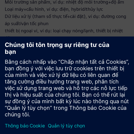
Môi trường sản phẩm, ví dụ: nhiệt độ môi trường+độ ẩm
Loại máy+cấu hình, ví dụ: điện, hybrid/thủy lực
Dữ liệu xử lý (tham số thực tế+cài đặt), ví dụ: đường cong
áp suất/vận tốc phun
thiết bị ngoại vi, ví dụ: loại chạy nóng/lạnh, thiết bị nhiệt
độ
Phản hồi về chất lượng sản phẩm, ví dụ: đặc điểm hình học
+ bề mặt, trọng lượng
Đặc điểm kỹ thuật sản phẩm, ví dụ: ranh giới tham số quy
trình được phép
Lập bản đồ giữa mỗi nguồn dữ liệu nêu trên
Kết nối: lưu lượng truy cập ra ngoài được mã hóa đến phần
phụ trợ đám mây thông qua HTTPS
Thiết bị Siemens Industrial Edge được cài đặt trong mạng
máy với ứng dụng plus10