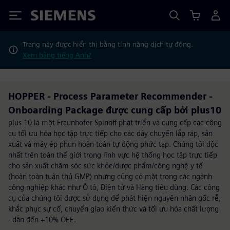
Siemens
Trang này được hiển thị bằng tính năng dịch tự động.
Xem bằng tiếng Anh?
HOPPER - Process Parameter Recommender -
Onboarding Package được cung cấp bởi plus10
plus 10 là một Fraunhofer Spinoff phát triển và cung cấp các công
cụ tối ưu hóa học tập trực tiếp cho các dây chuyền lắp ráp, sản
xuất và máy ép phun hoàn toàn tự động phức tạp. Chúng tôi độc
nhất trên toàn thế giới trong lĩnh vực hệ thống học tập trực tiếp
cho sản xuất chăm sóc sức khỏe/dược phẩm/công nghệ y tế
(hoàn toàn tuân thủ GMP) nhưng cũng có mặt trong các ngành
công nghiệp khác như Ô tô, Điện tử và Hàng tiêu dùng. Các công
cụ của chúng tôi được sử dụng để phát hiện nguyên nhân gốc rễ,
khắc phục sự cố, chuyển giao kiến thức và tối ưu hóa chất lượng
- dẫn đến +10% OEE.