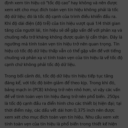
định xem tín hiệu có “tốc độ cao” hay không và nên được
xem xét cho mục đích toàn vẹn tín hiệu không phải là tốc
độ dữ liệu; đó là tốc độ cạnh của trình điều khiển đầu ra.
Khi độ dài điện (độ trễ) của tín hiệu vượt quá 1/4 thời gian
tăng của người lái, tín hiệu sẽ dễ gặp vấn đề với phản xạ và
chuông nếu trở kháng không được quản lý cẩn thận. Đây là
ngưỡng mà tính toàn vẹn tín hiệu trở nên quan trọng. Tín
hiệu có tốc độ dữ liệu thấp vẫn có thể gặp vấn đề với tiếng
chuông và phản xạ vì tính toàn vẹn của tín hiệu là về tốc độ
cạnh chứ không phải tốc độ dữ liệu.
Trong bối cảnh đó, tốc độ dữ liệu tín hiệu tiếp tục tăng
đáng kể, với tốc độ biên giảm để theo kịp. Trong khi đó,
bảng mạch in (PCB) không trở nên nhỏ hơn, vì vậy các vấn
đề về tính toàn vẹn tín hiệu đang trở nên phổ biến. 250ps
là tốc độ cạnh đầu ra điển hình cho các thiết bị hiện đại; tại
thời điểm này, các dấu vết dài hơn 0,375 inch nên được
xem xét cho mục đích toàn vẹn tín hiệu. Nhu cầu xem xét
tính toàn vẹn của tín hiệu là phổ biến trong thiết kế hiện