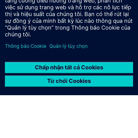
mô phỏng SI bằng HyperLynx
là gì?