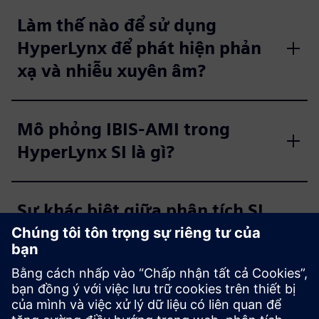
Làm thế nào để sử dụng
HyperLynx để phát hiện phản
xạ và nhiễu xuyên âm?
Mô phỏng IBIS-AMI trong
HyperLynx SI là gì?
Sự khác biệt giữa phân tích SI
trước và phân tích SI sau bố
cục trong HyperLynx là gì?
Các phương pháp hay nhất để