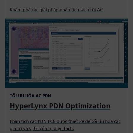
Khám phá các giải pháp phân tích tách rời AC
TỐI ƯU HÓA AC PDN
HyperLynx PDN Optimization
Phân tích các PDN PCB được thiết kế để tối ưu hóa các
giá trị và vị trí của tụ điện tách.