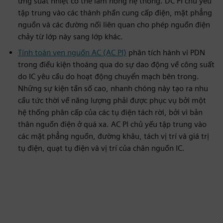
ứng suất nhiệt có thể làm hỏng hệ thống. DC PI chủ yếu
tập trung vào các thành phần cung cấp điện, mặt phẳng
nguồn và các đường nối liên quan cho phép nguồn điện
chảy từ lớp này sang lớp khác.
Tính toàn vẹn nguồn AC (AC PI)
phân tích hành vi PDN
trong điều kiện thoáng qua do sự dao động về công suất
do IC yêu cầu do hoạt động chuyển mạch bên trong.
Những sự kiện tần số cao, nhanh chóng này tạo ra nhu
cầu tức thời về năng lượng phải được phục vụ bởi một
hệ thống phân cấp của các tụ điện tách rời, bởi vì bản
thân nguồn điện ở quá xa. AC PI chủ yếu tập trung vào
các mặt phẳng nguồn, đường khâu, tách vị trí và giá trị
tụ điện, quạt tụ điện và vị trí của chân nguồn IC.