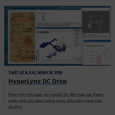
THIẾT KẾ & XÁC MINH DC PDN
HyperLynx DC Drop
Phân tích tính toàn vẹn nguồn DC đảm bảo các thành
phần nhận đủ năng lượng trong điều kiện trạng thái
ổn định