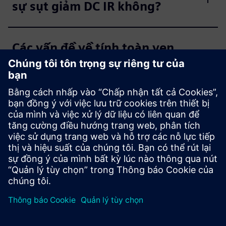
sự sụt giảm DC IR không?
Các vấn đề về tính toàn vẹn
nguồn phổ biến được giải
quyết bởi HyperLynx là gì?
Sự khác biệt giữa phân tích DC
và AC trong HyperLynx PI là
gì?