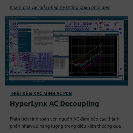
Khám phá các giải pháp hệ thống phân phối điện
THIẾT KẾ & XÁC MINH AC PDN
HyperLynx AC Decoupling
Phân tích tính toàn vẹn nguồn AC đảm bảo các thành
phần nhận đủ năng lượng trong điều kiện thoáng qua