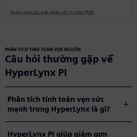
Khám phá các giải pháp tối ưu hóa PDN
PHÂN TÍCH TÍNH TOÀN VẸN NGUỒN
Câu hỏi thường gặp về
HyperLynx PI
Phân tích tính toàn vẹn sức
mạnh trong HyperLynx là gì?
HyperLynx PI giúp giảm gợn