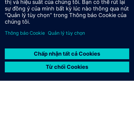
0000031854, Vốn cổ phần: PLN 96.831.415.00, Mã số
thuế (NIP): 526-03-02-870