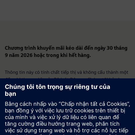
Chương trình khuyến mãi kéo dài đến ngày 30 tháng
9 năm 2026 hoặc trong khi hết hàng.
Thông tin này có tính chất tiếp thị và không cấu thành một
đề nghị theo nghĩa của Bộ luật Dân sự. Chúng tôi bảo lưu
quyền đưa ra ưu đãi theo chương trình khuyến mãi này chỉ
cho các doanh nghiệp được chọn.
Chương trình khuyến mãi không hướng đến người tiêu
dùng.
Siemens Sp. z o.o., ul. Żupnicza 11, 03-821 Warsaw | ĐT.
+48 22 870 9000 | Tòa án quận Thủ đô Warsaw, Bộ phận
Thương mại thứ 14 của Sổ đăng ký Tòa án Quốc gia, KRS