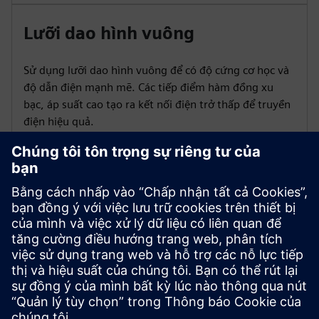
Lưỡi dao hình vuông
Sử dụng lưỡi dao hình vuông để có độ cứng cơ học và
độ dẫn điện mạnh mẽ. Các tiếp điểm hàm đồng xu
bạc, áp suất cao tạo ra kết nối điện trở thấp để truyền
điện hiệu quả.
Cài đặt linh hoạt
Chọn các tùy chọn lắp tiêu chuẩn hoặc tùy chỉnh, như
kênh thép mạ kẽm hoặc đế đa năng, cho các nhu cầu
lắp đặt đa dạng.