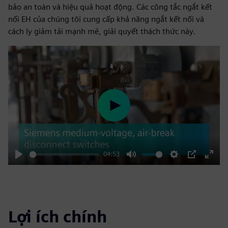
bảo an toàn và hiệu quả hoạt động. Các công tắc ngắt kết
nối EH của chúng tôi cung cấp khả năng ngắt kết nối và
cách ly giảm tải mạnh mẽ, giải quyết thách thức này.
Play
04:53
Play
Mute
Settings
PIP
Enter
fulls
Lợi ích chính