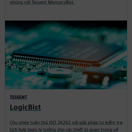
nhúng với Tessent MemoryBist.
TESSENT
LogicBist
Cho phép tuân thủ ISO 26262 với giải pháp tự kiểm tra
tích hợp logic lý tưởng cho các thiết bị quan trọng về