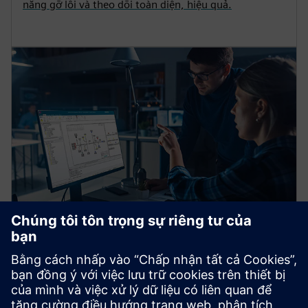
năng gỡ lỗi và theo dõi toàn diện, hiệu quả.
TESSENT
UltraSight
Giải pháp giám sát chức năng toàn diện để hiển thị
hành vi SoC phức tạp, bao gồm các IP có thể định cấu