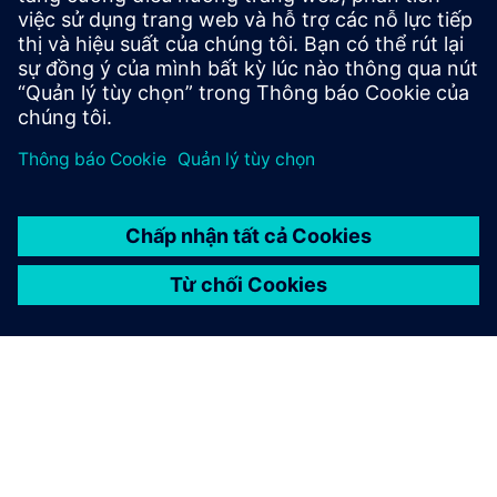
hình, API C ++ /Python và công cụ tạo hệ thống con, có
thể tăng tốc gỡ lỗi, xác thực và tối ưu hóa các SoC
phức tạp
Giám sát trong cuộc sống