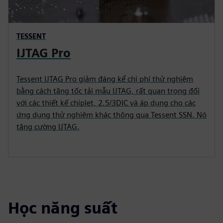
TESSENT
IJTAG Pro
Tessent IJTAG Pro giảm đáng kể chi phí thử nghiệm
bằng cách tăng tốc tải mẫu IJTAG, rất quan trọng đối
với các thiết kế chiplet, 2.5/3DIC và áp dụng cho các
ứng dụng thử nghiệm khác thông qua Tessent SSN. Nó
tăng cường IJTAG.
Học năng suất