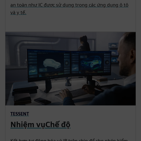
an toàn như IC được sử dụng trong các ứng dụng ô tô
và y tế.
TESSENT
Nhiệm vụChế độ
Kết hợp tự động hóa và IP trên chip để cho phép kiểm