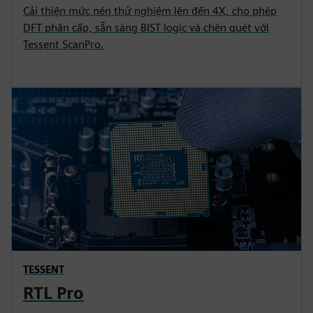
Cải thiện mức nén thử nghiệm lên đến 4X, cho phép
DFT phân cấp, sẵn sàng BIST logic và chèn quét với
Tessent ScanPro.
TESSENT
RTL Pro