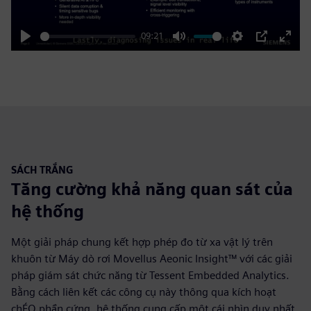
09:21
Play
Mute
Settings
PIP
Enter
fulls
SÁCH TRẮNG
Tăng cường khả năng quan sát của
hệ thống
Một giải pháp chung kết hợp phép đo từ xa vật lý trên
khuôn từ Máy dò rơi Movellus Aeonic Insight™ với các giải
pháp giám sát chức năng từ Tessent Embedded Analytics.
Bằng cách liên kết các công cụ này thông qua kích hoạt
chÉO phần cứng, hệ thống cung cấp một cái nhìn duy nhất,