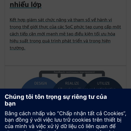
nhiều lớp
Kết hợp giám sát chức năng và tham số về hành vi
trong thế giới thực của các SoC phức tạp cung cấp một
cách tiếp cận mới mạnh mẽ tạo điều kiện tối ưu hóa
hiệu suất trong quá trình phát triển và trong hiện
trường.