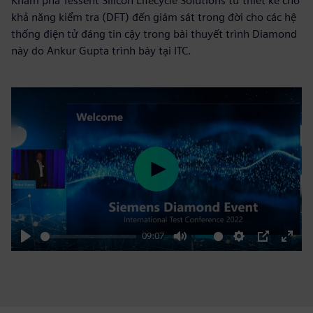
Khám phá Tessent Silicon Lifecycle Solutions từ thiết kế cho
khả năng kiểm tra (DFT) đến giám sát trong đời cho các hệ
thống điện tử đáng tin cậy trong bài thuyết trình Diamond
này do Ankur Gupta trình bày tại ITC.
Play
09:07
Play
Mute
Settings
PIP
Enter
fulls