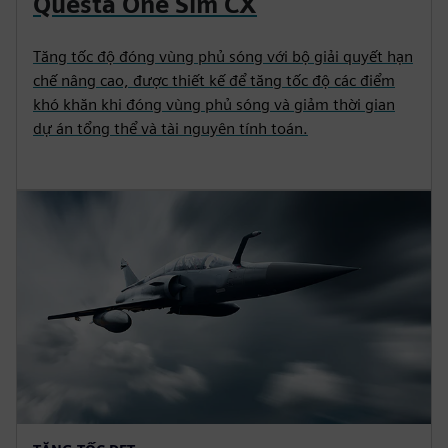
Questa One Sim CX
Tăng tốc độ đóng vùng phủ sóng với bộ giải quyết hạn
chế nâng cao, được thiết kế để tăng tốc độ các điểm
khó khăn khi đóng vùng phủ sóng và giảm thời gian
dự án tổng thể và tài nguyên tính toán.