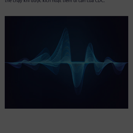
thể chạy khi được kích hoạt tiêm di căn của CDC.