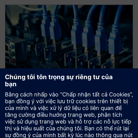
ĐỊNH NGHĨA LẠI XỬ LÝ GÓI
Giao diện nhanh - PCIe
Giao diện Veloce PCIe cung cấp các khả năng mang
tính cách mạng để xử lý lưu lượng gói tin gia tăng và
độ phức tạp một cách dễ dàng.