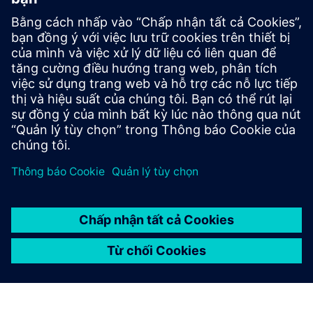
Thiết kế & Sản xuất vi mạch Calibre
Bộ công cụ Calibre cung cấp xác minh và tối ưu hóa IC chính
xác, hiệu quả, toàn diện trên tất cả các nút quy trình và
kiểu thiết kế đồng thời giảm thiểu việc sử dụng tài nguyên
và lịch trình ghi hình.
Học hỏi từ các chuyên gia