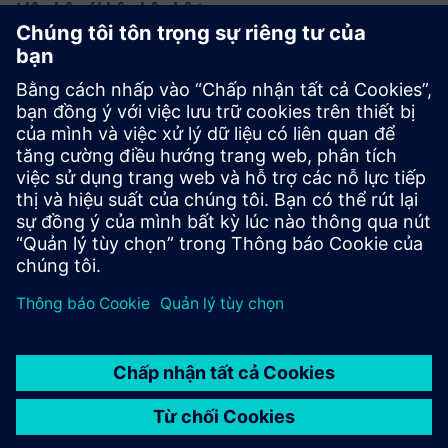
Liên hệ với bộ phận hỗ trợ
Thiết kế & Sản xuất vi mạch Calibre
Bộ công cụ Calibre cung cấp xác minh và tối ưu hóa IC chính
xác, hiệu quả, toàn diện trên tất cả các nút quy trình và
kiểu thiết kế đồng thời giảm thiểu việc sử dụng tài nguyên
và lịch trình ghi hình.
Học hỏi từ các chuyên gia