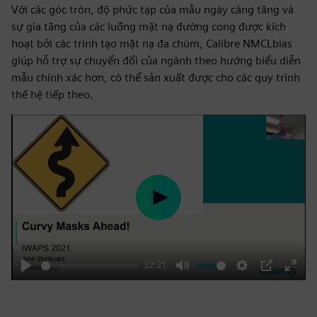
Với các góc tròn, độ phức tạp của mẫu ngày càng tăng và
sự gia tăng của các luồng mặt nạ đường cong được kích
hoạt bởi các trình tạo mặt nạ đa chùm, Calibre NMCLbias
giúp hỗ trợ sự chuyển đổi của ngành theo hướng biểu diễn
mẫu chính xác hơn, có thể sản xuất được cho các quy trình
thế hệ tiếp theo.
Play
32:21
Play
Mute
Settings
PIP
Enter
fulls