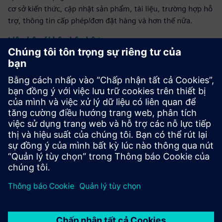
cơ sở kiến thức, cập nhật sản phẩm, tài liệu, trường hợp hỗ
trợ, thông tin cấp phép/đơn đặt hàng và hơn thế nữa.
Liên hệ với bộ phận hỗ trợ
Thiết kế & Sản xuất vi mạch Calibre
Bộ công cụ Calibre cung cấp xác minh và tối ưu hóa IC chính
xác, hiệu quả, toàn diện trên tất cả các nút quy trình và
kiểu thiết kế đồng thời giảm thiểu việc sử dụng tài nguyên
và lịch trình ghi hình.
Học hỏi từ các chuyên gia