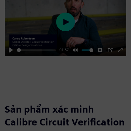
Play
-01:57
Play
Mute
Settings
PIP
Enter
fulls
Sản phẩm xác minh
Calibre Circuit Verification