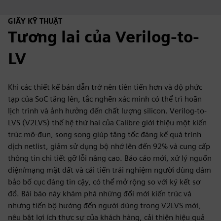
GIẤY KỸ THUẬT
Tương lai của Verilog-to-
LV
Khi các thiết kế bán dẫn trở nên tiên tiến hơn và độ phức
tạp của SoC tăng lên, tắc nghẽn xác minh có thể trì hoãn
lịch trình và ảnh hưởng đến chất lượng silicon. Verilog-to-
LVS (V2LVS) thế hệ thứ hai của Calibre giới thiệu một kiến
trúc mô-đun, song song giúp tăng tốc đáng kể quá trình
dịch netlist, giảm sử dụng bộ nhớ lên đến 92% và cung cấp
thông tin chi tiết gỡ lỗi nâng cao. Báo cáo mới, xử lý nguồn
điện/mạng mặt đất và cải tiến trải nghiệm người dùng đảm
bảo bố cục đáng tin cậy, có thể mở rộng so với ký kết sơ
đồ. Bài báo này khám phá những đổi mới kiến trúc và
những tiến bộ hướng đến người dùng trong V2LVS mới,
nêu bật lợi ích thực sự của khách hàng, cải thiện hiệu quả