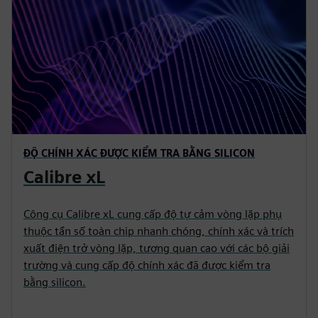
ĐỘ CHÍNH XÁC ĐƯỢC KIỂM TRA BẰNG SILICON
Calibre xL
Công cụ Calibre xL cung cấp độ tự cảm vòng lặp phụ
thuộc tần số toàn chip nhanh chóng, chính xác và trích
xuất điện trở vòng lặp, tương quan cao với các bộ giải
trường và cung cấp độ chính xác đã được kiểm tra
bằng silicon.