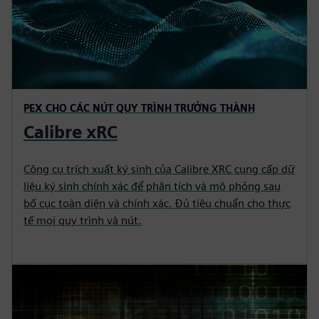
PEX CHO CÁC NÚT QUY TRÌNH TRƯỞNG THÀNH
Calibre xRC
Công cụ trích xuất ký sinh của Calibre XRC cung cấp dữ
liệu ký sinh chính xác để phân tích và mô phỏng sau
bố cục toàn diện và chính xác. Đủ tiêu chuẩn cho thực
tế mọi quy trình và nút.