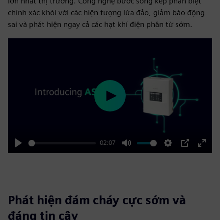
lớn nhất thị trường. Công nghệ bước sóng kép phân biệt
chính xác khói với các hiện tượng lừa đảo, giảm báo động
sai và phát hiện ngay cả các hạt khí điện phân từ sớm.
Play
02:07
Play
Mute
Settings
PIP
Enter
fulls
Phát hiện đám cháy cực sớm và
đáng tin cậy