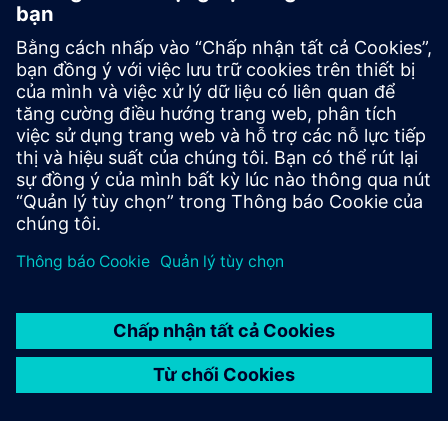
Cổng thông tin SiePortal
| Để được hỗ trợ kỹ thuật, vui lòng
liên hệ với đối tác bán hàng Siemens tại địa phương của
bạn hoặc sử dụng trang web hỗ trợ này
Nền tảng BIM & CAD
| Nhận dữ liệu 3D cho tất cả các sản
phẩm chữa cháy của Siemens
Người viết thông số kỹ thuật
| Chỉ định hệ thống chữa cháy
của bạn