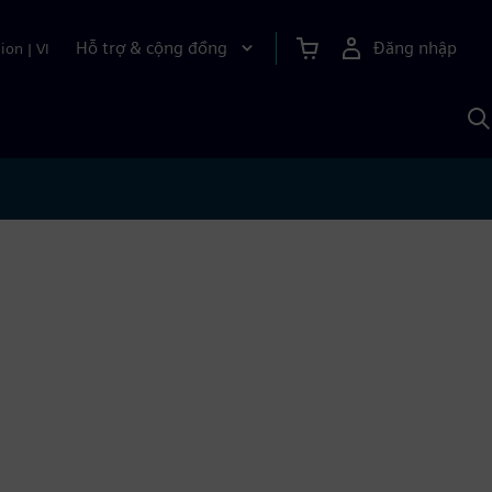
Hỗ trợ & cộng đồng
Đăng nhập
ion
|
VI
T
k
v
S
A