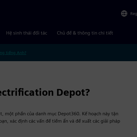
Reg
Hệ sinh thái đối tác
Chủ đề & thông tin chi tiết
ng tiếng Anh?
ectrification Depot?
epot, một phần của danh mục Depot360. Kế hoạch này tận
ạn, xác định các vấn đề tiềm ẩn và đề xuất các giải pháp