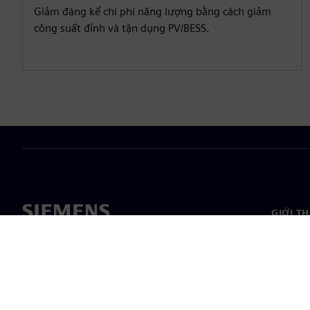
Giảm đáng kể chi phí năng lượng bằng cách giảm
công suất đỉnh và tận dụng PV/BESS.
GIỚI T
Giới thi
Lãnh đạ
Tin tức 