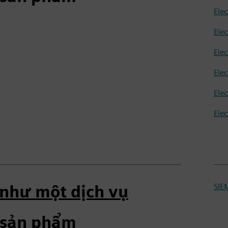
Ele
Ele
Ele
Elec
Ele
Ele
như một dịch vụ
SIE
 sản phẩm