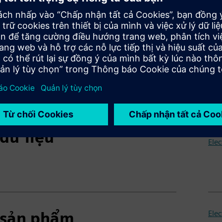
kho
Điề
rification X
Elec
Elec
dữ liệu
Elec
 sản phẩm
Ele