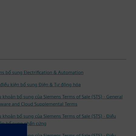
ms bổ sung Electrification & Automation
 điều kiện bổ sung Điện & Tự động hóa
u khoản bổ sung của Siemens Terms of Sale (STS) - General
tware and Cloud Supplemental Terms
u khoản bổ sung của Siemens Terms of Sale (STS) - Điều
ản bổ sung phần cứng
u khoản bổ sung của Siemens Terms of Sale (STS) - Điều