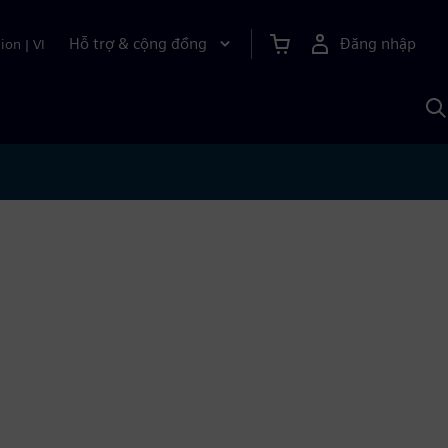
Hỗ trợ & cộng đồng
Đăng nhập
ion
|
VI
T
k
v
S
A