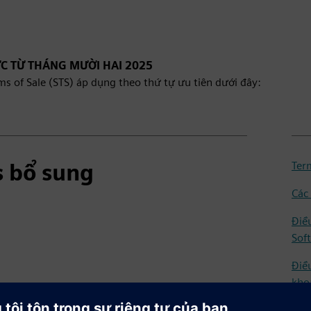
ỰC TỪ THÁNG MƯỜI HAI 2025
s of Sale (STS) áp dụng theo thứ tự ưu tiên dưới đây:
 bổ sung
Ter
Các
Điề
Sof
Điề
kho
Điề