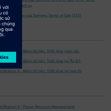
ản bổ sung dịch vụ
u khoản cơ bản của Siemens Terms of Sale (STS)
trification X - Bảng dữ liệu: Triển khai toàn cầu
trification X - Bảng dữ liệu: Triển khai tại Ấn Độ
trification X - Bảng dữ liệu: Triển khai tại Hoa Kỳ
ctrification X - Power Resource Management