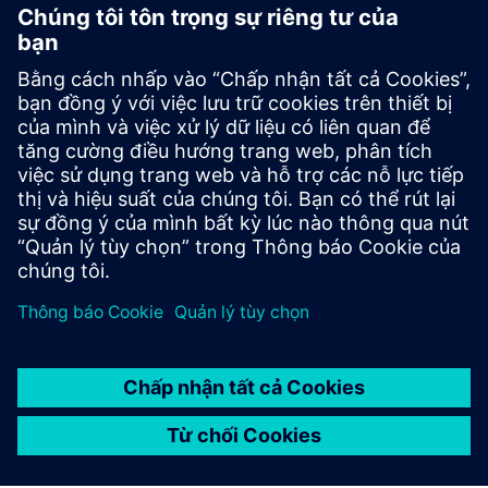
Tối ưu hóa OEE cho dây
chuyền đóng gói đồ uống
Một nhà sản xuất đồ uống đã triển khai giải pháp giám sát
OEE Industrial Edge trên dây chuyền đóng gói. Dữ liệu thời
gian thực từ PLC và máy móc cho phép hiển thị tính khả
dụng, hiệu suất và tổn thất chất lượng, giúp giảm thời gian
ngừng hoạt động và nâng cao hiệu quả sản xuất.