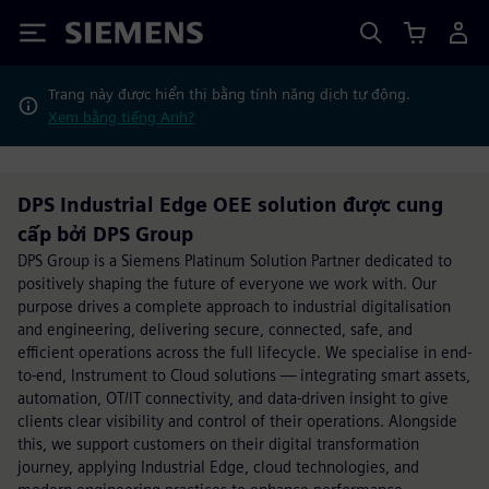
Siemens
Trang này được hiển thị bằng tính năng dịch tự động.
Xem bằng tiếng Anh?
DPS Industrial Edge OEE solution được cung
cấp bởi DPS Group
DPS Group is a Siemens Platinum Solution Partner dedicated to
positively shaping the future of everyone we work with. Our
purpose drives a complete approach to industrial digitalisation
and engineering, delivering secure, connected, safe, and
efficient operations across the full lifecycle. We specialise in end-
to-end, Instrument to Cloud solutions — integrating smart assets,
automation, OT/IT connectivity, and data-driven insight to give
clients clear visibility and control of their operations. Alongside
this, we support customers on their digital transformation
journey, applying Industrial Edge, cloud technologies, and