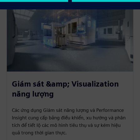
Giám sát &amp; Visualization
năng lượng
Các ứng dụng Giám sát năng lượng và Performance
Insight cung cấp bảng điều khiển, xu hướng và phân
tích để tiết lộ các mô hình tiêu thụ và sự kém hiệu
quả trong thời gian thực.