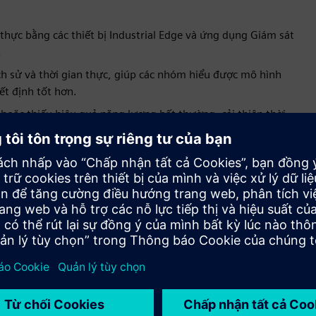
 thực bằng các thiết bị Industrial Edge và ứng dụng Giám sát
.
ch sử và thời gian thực, giúp các nhóm hiểu được mô hình
ết định tốt hơn.
hoặc thiếu hiệu quả năng lượng bất thường, cải thiện thời
ần thiết.