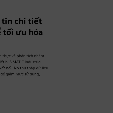
in chi tiết
ể tối ưu hóa
an thực và phân tích nhắm
t bị SIMATIC Industrial
ết nối. Nó thu thập dữ liệu
y để giảm mức sử dụng,