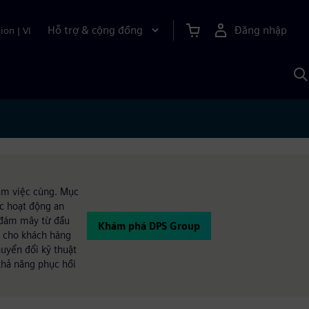
Hỗ trợ & cộng đồng
Đăng nhập
ion
|
VI
T
k
v
S
A
làm việc cùng. Mục
ác hoạt động an
n đám mây từ đầu
Khám phá DPS Group
ấp cho khách hàng
huyển đổi kỹ thuật
khả năng phục hồi