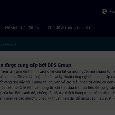
Reg
Hệ sinh thái đối tác
Chủ đề & thông tin chi tiết
ng tiếng Anh?
on được cung cấp bởi DPS Group
emens tận tâm định hình tương lai của tất cả mọi người mà chúng tôi 
oàn chỉnh đối với kỹ thuật số hóa và kỹ thuật công nghiệp, cung cấp c
suốt vòng đời đầy đủ. Chúng tôi chuyên về các giải pháp từ công cụ đế
 hóa, kết nối OT/CNTT và thông tin chi tiết dựa trên dữ liệu để cung c
g của họ. Bên cạnh đó, chúng tôi hỗ trợ khách hàng trong hành trình c
đám mây và các phương pháp kỹ thuật hiện đại để nâng cao hiệu suất, 