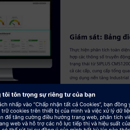
Giám sát: Bảng đ
Thực hiện phân tích toàn diệ
hợp các thông số truyền động 
trạng thái từ SIPLUS CMS1200 
cả các cấp, cung cấp tổng qua
ứng dụng nền tảng Industrial