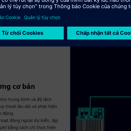
ường cơ bản
như trung bình và độ lệch
uy thoái lâu dài và phát hiện
ền động
hoạt động ngoài dự kiến, lập
phí bằng cách chỉ thực hiện