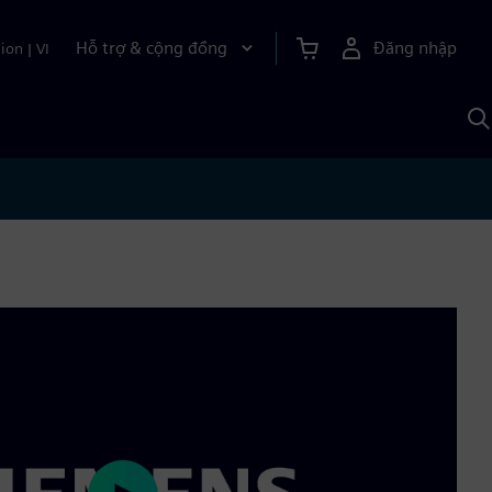
Hỗ trợ & cộng đồng
Đăng nhập
ion
|
VI
T
k
v
S
A