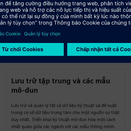
thời giảm rủi ro và sai sót. Duy trì độ chính xác trên tất cả
các tài liệu.
Lưu trữ tập trung và các mẫu
mô-đun
Lưu trữ và quản lý tất cả dữ liệu kỹ thuật và đề xuất
trong cơ sở dữ liệu trung tâm cho một nguồn sự thật
duy nhất. Triển khai kỹ thuật mô-đun hóa một cách
nhất quán giữa các ngành với các mẫu thông minh.