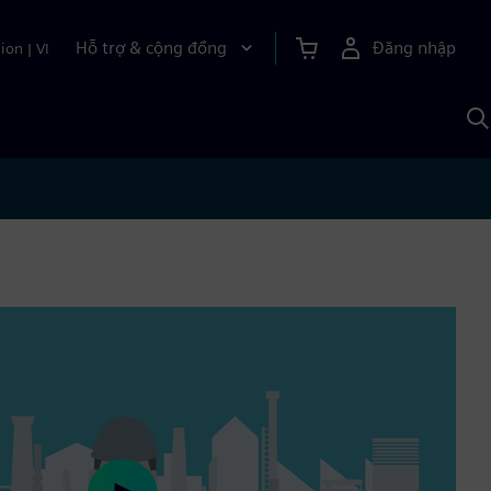
Hỗ trợ & cộng đồng
Đăng nhập
ion
|
VI
T
k
v
S
A