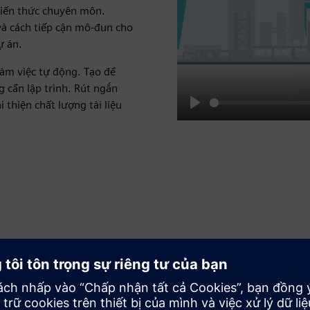
 kiến thức chuyên môn.
và cách tiếp cận mô-đun cho
ự án.
àm việc tự động. Tạo đề
g cần lập trình. Rút ngắn
 thiện chất lượng tài liệu
Play
Duy trì tuân thủ
Tăng chất lượng tài liệu cho tất cả các dự án của bạn. Cho
phép tuân thủ các nguyên tắc và quy tắc của công ty đồng