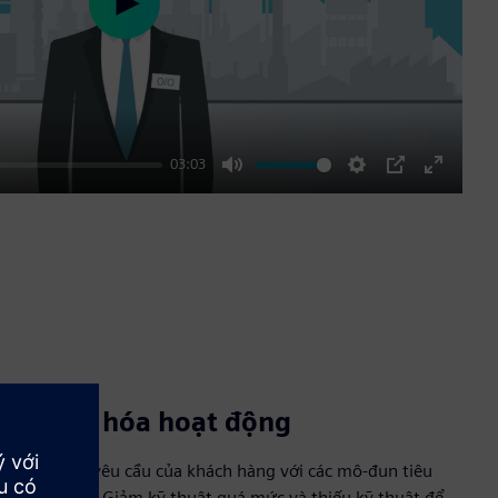
Play
03:03
Mute
Settings
PIP
Enter
fullscre
Hợp lý hóa hoạt động
Thực hiện yêu cầu của khách hàng với các mô-đun tiêu
chuẩn hóa. Giảm kỹ thuật quá mức và thiếu kỹ thuật để