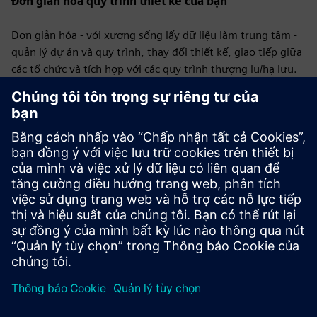
Đơn giản hóa quy trình thiết kế của bạn
Đơn giản hóa - với xương sống lấy dữ liệu làm trung tâm -
quản lý dự án và quy trình, thay đổi thiết kế, giao tiếp giữa
các tổ chức và tích hợp với các quy trình thượng lu/hạ lưu.
Cơ sở nhiều chế độ xem đơn giản hóa việc tạo bản vẽ và tự
động cập nhật tất cả các tài liệu liên quan.
Tiết kiệm thời gian và công sức
Thao tác các gói để giúp
giảm thời gian cần thiết để tạo bố cục bảng biểu mẫu phức
tạp. Xác định các vấn đề và thực thi các phương pháp hay
nhất với kiểm tra quy tắc thiết kế tự động. Các cơ sở quản
lý dữ liệu đơn giản hóa việc quản lý sửa đổi và loại bỏ các
lỗi phiên mã phổ biến đối với các quy trình dựa trên tệp
truyền thống.