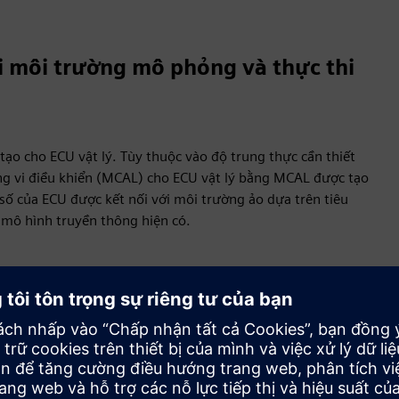
i môi trường mô phỏng và thực thi
ạo cho ECU vật lý. Tùy thuộc vào độ trung thực cần thiết
ợng vi điều khiển (MCAL) cho ECU vật lý bằng MCAL được tạo
số của ECU được kết nối với môi trường ảo dựa trên tiêu
 mô hình truyền thông hiện có.
ển khai sớm hơn trong quá trình phát triển để chúng không
ực hiện tích hợp và thử nghiệm phần mềm trên PC mà không
ng chung. ECU có thể được mô phỏng cho phép các thử
t và duy nhất, không xâm nhập để phân tích sâu. Giao diện
phép các nhà phát triển sử dụng các thử nghiệm và mô hình
cứng ECU thực tế có sẵn.