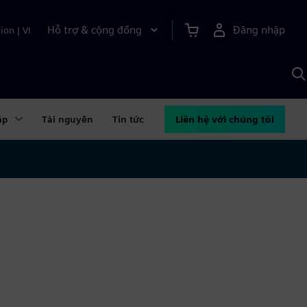
Hỗ trợ & cộng đồng
Đăng nhập
ion
|
VI
T
k
v
S
A
áp
Tài nguyên
Tin tức
Liên hệ với chúng tôi