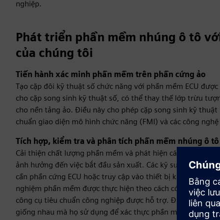
nghiệp.
Phát triển phần mềm nhúng ô tô vớ
của chúng tôi
Tiến hành xác minh phần mềm trên phần cứng ảo
Tạo cặp đôi kỹ thuật số chức năng với phần mềm ECU được t
cho cặp song sinh kỹ thuật số, có thể thay thế lớp trừu tư
cho nền tảng ảo. Điều này cho phép cặp song sinh kỹ thuật 
chuẩn giao diện mô hình chức năng (FMI) và các công nghệ
Tích hợp, kiểm tra và phân tích phần mềm nhúng ô tô
Cải thiện chất lượng phần mềm và phát hiện các vấn đề tri
ảnh hưởng đến việc bắt đầu sản xuất. Các kỹ sư có thể th
cần phần cứng ECU hoặc truy cập vào thiết bị kiểm tra dù
nghiệm phần mềm được thực hiện theo cách có thể kiểm soá
công cụ tiêu chuẩn công nghiệp được hỗ trợ. Điều này cho 
giống nhau mà họ sử dụng để xác thực phần mềm khi phần 