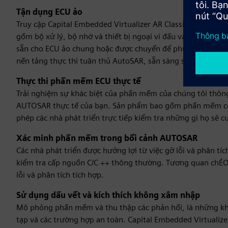
Tận dụng ECU ảo
Truy cập Capital Embedded Virtualizer AR Classic Virtual
gồm bộ xử lý, bộ nhớ và thiết bị ngoại vi đầu vào/đầu ra (
sẵn cho ECU ảo chung hoặc được chuyển để phù hợp với mô 
nền tảng thực thi tuân thủ AutoSAR, sẵn sàng sử dụng.
Thực thi phần mềm ECU thực tế
Trải nghiệm sự khác biệt của phần mềm của chúng tôi thô
AUTOSAR thực tế của bạn. Sản phẩm bao gồm phần mềm cơ 
phép các nhà phát triển trực tiếp kiểm tra những gì họ sẽ 
Xác minh phần mềm trong bối cảnh AUTOSAR
Các nhà phát triển được hưởng lợi từ việc gỡ lỗi và phân tí
kiểm tra cấp nguồn C/C ++ thông thường. Tương quan chÉO 
lỗi và phân tích tích hợp.
Sử dụng dấu vết và kích thích không xâm nhập
Mô phỏng phần mềm và thu thập các phản hồi, là những khả
tạp và các trường hợp an toàn. Capital Embedded Virtualiz