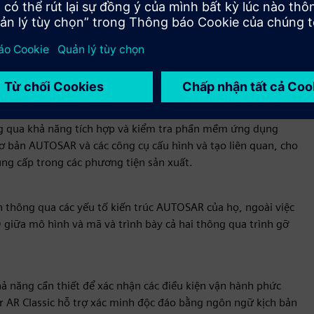
 ECU, một mô hình mô phỏng của phần cứng ECU mục tiêu, bao
I/O). Phần mềm của chúng tôi được chuyển sang ECU ảo và có
hình cụ thể và được tích hợp vào môi trường, cung cấp một
ng qua khả năng tích hợp và kiểm tra phần mềm ứng dụng
bản AUTOSAR và các công cụ cấu hình và tạo liên quan, cho
cung cấp trong các phương tiện sản xuất.
ch thông qua các yếu tố kiến trúc AUTOSAR của họ, ngoài việc
giữa mô hình và mã và trình bày cả hai thông qua trình gỡ
 năng cần thiết để xác nhận các điều kiện vận hành phức
er AR Classic hỗ trợ xác minh độc đáo bằng ngôn ngữ kịch bản