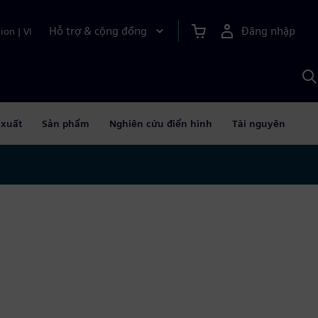
Hỗ trợ & cộng đồng
Đăng nhập
ion
|
VI
T
k
v
S
A
 xuất
Sản phẩm
Nghiên cứu điển hình
Tài nguyên