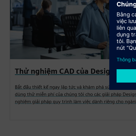
Thử nghiệm CAD của Designcente
Bắt đầu thiết kế ngay lập tức và khám phá sức mạnh của 
dùng thử miễn phí của chúng tôi cho các giải pháp Desig
nghiệm giải pháp quy trình làm việc dành riêng cho ngàn