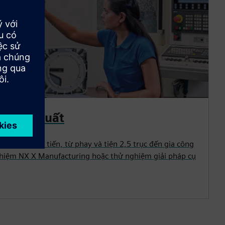
ệm sản xuất
à robot tiên tiến, từ phay và tiện 2,5 trục đến gia công
nghiệm NX X Manufacturing hoặc thử nghiệm giải pháp cụ