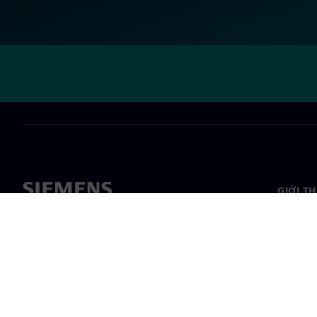
GIỚI T
Giới thi
Lãnh đạ
Tin tức 