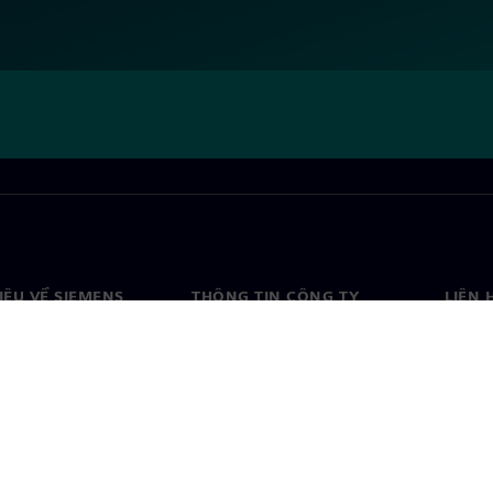
HIỆU VỀ SIEMENS
THÔNG TIN CÔNG TY
LIÊN 
ệu về chúng tôi
Công ty
Liên h
o
Quan hệ nhà đầu tư
Văn ph
& báo chí
Chiến lược