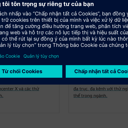
r
NX để thử nghi
Designcenter với các bản
Hãy thử lập trình máy CNC v
ncenter X và các thử
đa trục, đa kênh với thử 
h.
thể trong ngành.