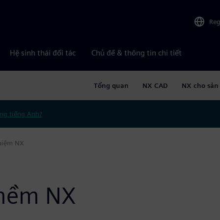
Reg
Hệ sinh thái đối tác
Chủ đề & thông tin chi tiết
Tổng quan
NX CAD
NX cho sản
ng tiếng Anh?
hiệm NX
mềm NX