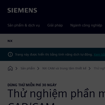
Siemens
Sản phẩm & dịch vụ
Giải pháp
Ngành công nghiệp
NX
Trang này được hiển thị bằng tính năng dịch tự động.
Xem bằ
Sản phẩm
NX CAM và trung tâm thiết kế
Thử ng
Home
DÙNG THỬ MIỄN PHÍ 30 NGÀY
Thử nghiệm phần 