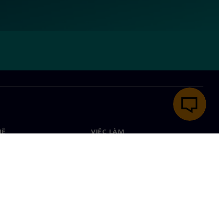
HỆ
VIỆC LÀM
ệ
Việc làm & nghề nghiệp
òng trên toàn thế giới
Vị trí đang tuyển dụng