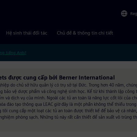
Reg
Hệ sinh thái đối tác
Chủ đề & thông tin chi tiết
ng tiếng Anh?
nets được cung cấp bởi Berner International
ghiệp do chủ sở hữu quản lý có trụ sở tại Đức. Trong hơn 40 năm, chúng
ng bảo vệ dược phẩm và công nghệ sinh học. Kể từ khi thành lập công 
ẩm và dịch vụ của mình. Ngoài các tủ an toàn là năng lực cốt lõi của ch
 khóa đào tạo thông qua LEAC giờ đây là một phần không thể thiếu trong
tôi cung cấp một loạt các tủ an toàn được thiết kế để bảo vệ cá nhân,
nghiệm phòng sạch. Những tủ này rất cần thiết để sản xuất vô trùng t