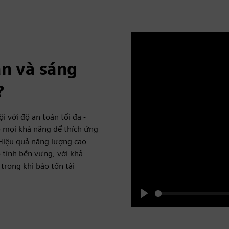
àn và sáng
?
i với độ an toàn tối đa -
p mọi khả năng để thích ứng
. Hiệu quả năng lượng cao
 tính bền vững, với khả
trong khi bảo tồn tài
Play