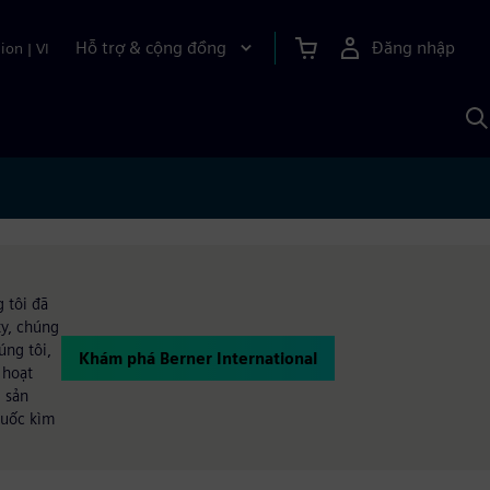
Hỗ trợ & cộng đồng
Đăng nhập
ion
|
VI
T
k
v
S
A
 tôi đã
ty, chúng
úng tôi,
Khám phá Berner International
 hoạt
 sản
huốc kìm