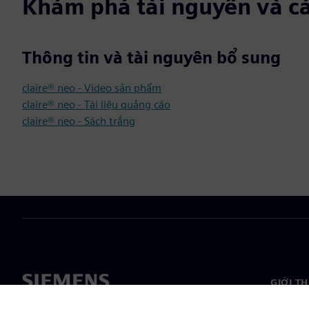
Khám phá tài nguyên và c
Thông tin và tài nguyên bổ sung
claire® neo - Video sản phẩm
claire® neo - Tài liệu quảng cáo
claire® neo - Sách trắng
GIỚI T