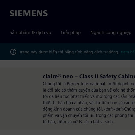
Siemens
Sản phẩm & dịch vụ
Giải pháp
Ngành công nghiệp
Trang này được hiển thị bằng tính năng dịch tự động.
Xem bằ
claire® neo – Class II Safety Cabi
Chúng tôi là Berner International - một doanh n
là đối tác có thẩm quyền của bạn về các hệ thố
tôi đã liên tục phát triển và mở rộng các sản ph
thiết bị bảo hộ cá nhân, vật tư tiêu hao và các
động kinh doanh của chúng tôi. <br/><br/>Chúng 
phẩm và vận chuyển tối ưu trong các phòng thí 
tế bào, tiêm và xử lý các chất vi sinh.