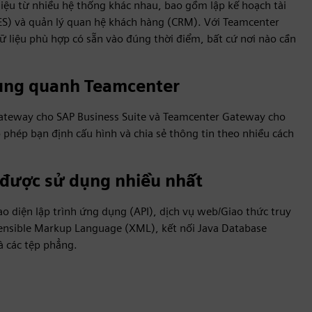
liệu từ nhiều hệ thống khác nhau, bao gồm lập kế hoạch tài
ES) và quản lý quan hệ khách hàng (CRM). Với Teamcenter
ữ liệu phù hợp có sẵn vào đúng thời điểm, bất cứ nơi nào cần
xung quanh Teamcenter
ateway cho SAP Business Suite và Teamcenter Gateway cho
o phép bạn định cấu hình và chia sẻ thông tin theo nhiều cách
 được sử dụng nhiều nhất
ao diện lập trình ứng dụng (API), dịch vụ web/Giao thức truy
tensible Markup Language (XML), kết nối Java Database
à các tệp phẳng.