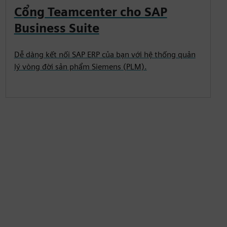
Cổng Teamcenter cho SAP
Business Suite
Dễ dàng kết nối SAP ERP của bạn với hệ thống quản
lý vòng đời sản phẩm Siemens (PLM).