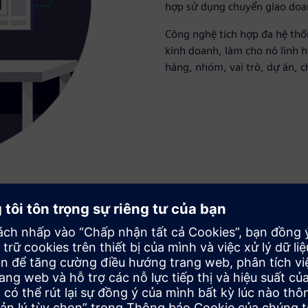
hợp sử dụng chuyển giao doa
Công nghệ tích hợp đa hệ thố
kinh doanh, làm cho nó linh 
hàng, nhóm, vai trò, dự án, c