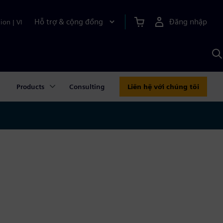
Hỗ trợ & cộng đồng
Đăng nhập
ion
|
VI
T
k
v
S
A
Products
Consulting
Liên hệ với chúng tôi