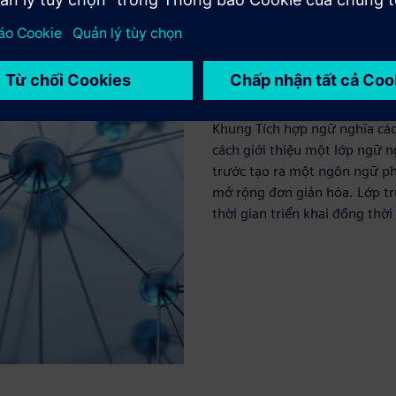
Khung tích hợp n
Khung Tích hợp ngữ nghĩa cá
cách giới thiệu một lớp ngữ 
trước tạo ra một ngôn ngữ ph
mở rộng đơn giản hóa. Lớp tr
thời gian triển khai đồng thờ