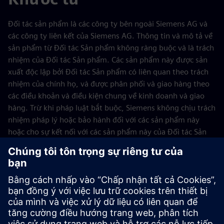
Đối tác sản phẩm là các công ty bên ngoài Siemens AG và
các công ty liên kết của Siemens AG. Thông tin và mô tả về
sản phẩm từ Đối tác Sản phẩm không ràng buộc và là trách
nhiệm của Đối tác Sản phẩm. Các sản phẩm này được sản
xuất độc lập bởi Đối tác Sản phẩm có liên quan theo trách
nhiệm của chính họ, và được phân phối và giao hàng theo
các điều khoản và điều kiện chung về kinh doanh và giao
hàng. Trừ khi pháp luật bắt buộc, Siemens không chịu trách
nhiệm pháp lý hoặc bảo hành đối với các sản phẩm này
hoặc cho sự kết nối với các sản phẩm này của Đối tác Sản
phẩm.
Thông tin này và các mô tả đã được biên soạn rất cẩn thận.
Tuy nhiên, Siemens không thể kiểm tra tính đầy đủ, chính
xác và cập nhật của dữ liệu do Đối tác Sản phẩm cung cấp.
Do đó, không thể loại trừ khả năng các mục thông tin riêng
lẻ có thể không chính xác, không đầy đủ hoặc không cập
nhật. Trừ khi pháp luật bắt buộc, Siemens không chịu trách