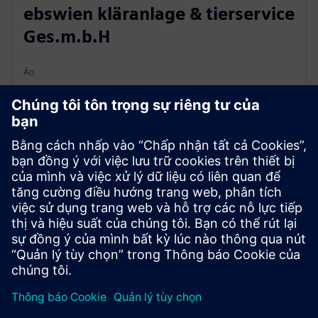
ebswien kläranlage & tierservice
Ges.m.b.H
Áo
Dự án xử lý nước thải lớn nhất của Áo tận dụng nước
thải để tạo ra năng lượng và cải thiện cân bằng khí hậu
của Vienna. Nhà điều hành sử dụng nền tảng Simit để
mô phỏng và điều chỉnh các quy trình trong nhà máy.