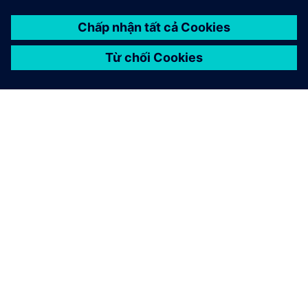
NGHIÊN CỨU ĐIỂN HÌNH
Calvia 2000
Tây Ban Nha
Công ty nước đô thị Majorcan hiện đại hóa hoạt động
nước thải và bơm bằng các giải pháp kỹ thuật số của
Siemens, cắt giảm 15% năng lượng sử dụng, 75% thời
gian kỹ thuật và 85% lỗi của con người.